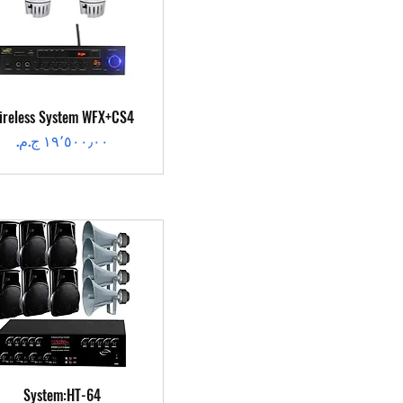
العرض السريع
ireless System WFX+CS4
السعر
العرض السريع
System:HT-64