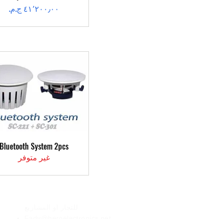
السعر
العرض السريع
Bluetooth System 2pcs
غير متوفر
الأعمال
للتجار او المشاريع
Fady@heroelectronics.net