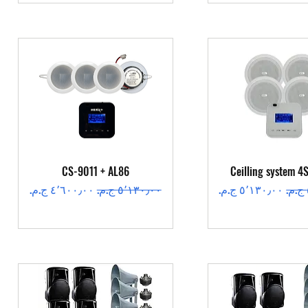
عرض السريع
العرض السريع
CS-9011 + AL86
Ceilling system 4
سعر البيع
سعر عادي
سعر البيع