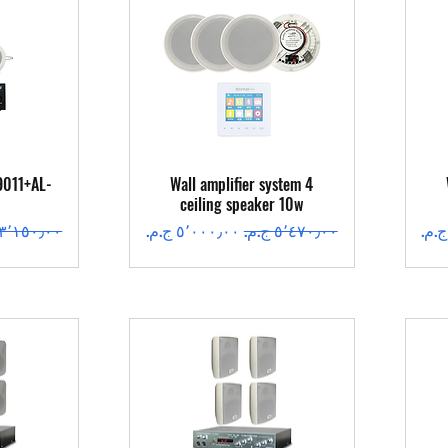
العرض السريع
ال
9011+AL-
Wall amplifier system 4
ceiling speaker 10w
سعر عادي
سعر البيع
سعر عادي