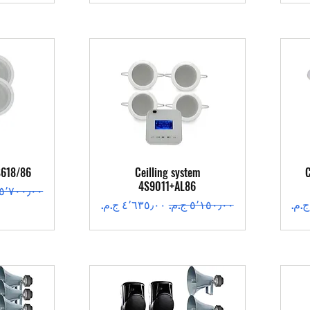
العرض السريع
ال
S618/86
Ceilling system
C
4S9011+AL86
سعر عادي
سعر عادي
سعر البيع