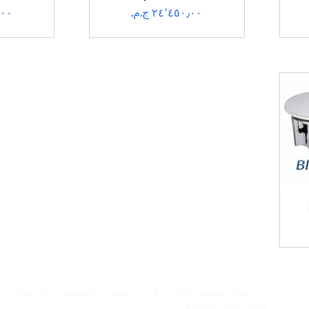
السعر
الس
فروعنا
الخدمات عبر الإنتر
شارع
محمود البدرى
السبت - الخميس:
10 
مدينة نصر ،
القاهره
مسا