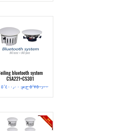
العرض السريع
eiling bluetooth system
CSA221+CS301
سعر عادي
سعر البيع