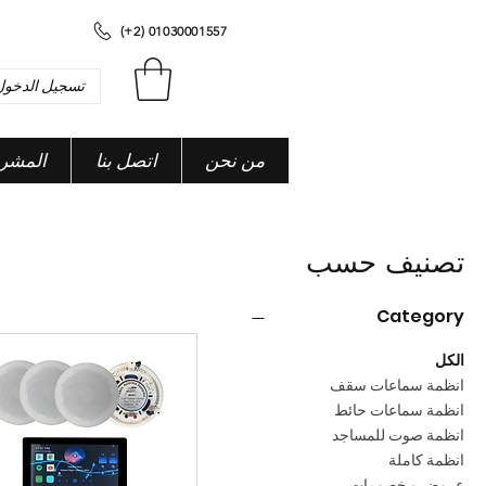
(+2) 01030001557
تسجيل الدخول
من نحن
اتصل بنا
المشر
تصنيف حسب
Category
الكل
انظمة سماعات سقف
انظمة سماعات حائط
انظمة صوت للمساجد
انظمة كاملة
عروض و خصومات