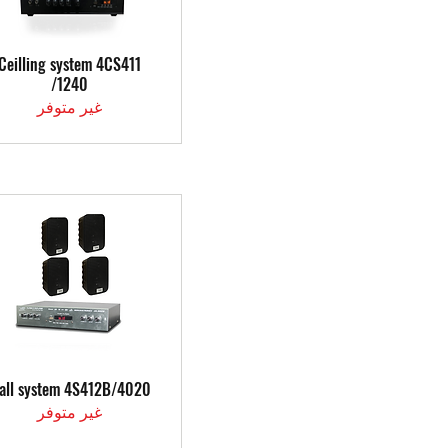
العرض السريع
Ceilling system 4CS411
/1240
غير متوفر
العرض السريع
all system 4S412B/4020
غير متوفر