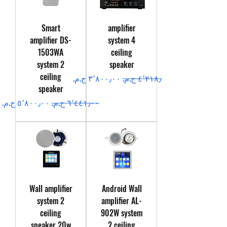
Smart
amplifier
amplifier DS-
system 4
1503WA
ceiling
system 2
speaker
ceiling
سعر عادي
سعر البيع
speaker
سعر عادي
سعر البيع
Wall amplifier
Android Wall
system 2
amplifier AL-
ceiling
902W system
speaker 20w
2 ceiling